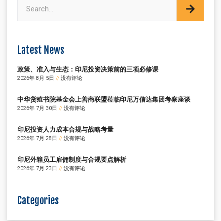
Latest News
政策、准入与生态：印尼投资决策前的三项必修课
2026年 8月 5日
没有评论
中华货殖书院基金会上善商联盟莅临印尼万信达集团考察座谈
2026年 7月 30日
没有评论
印尼投资人力成本合规与战略考量
2026年 7月 28日
没有评论
印尼外籍员工雇佣制度与合规要点解析
2026年 7月 23日
没有评论
Categories