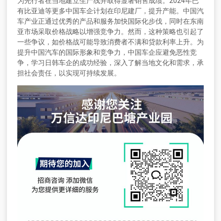
为先行者在当地建立生产线并取得显著销售成绩。2024年已
有比亚迪等更多中国车企计划在印尼建厂，提升产能。中国汽
车产业正通过优秀的产品和服务加快国际化步伐，同时在东南
亚市场采取价格战略以增强竞争力。然而，这种策略也引起了
一些争议，如价格战可能导致消费者不满和贷款利率上升。为
提升中国汽车的国际形象和竞争力，中国车企应避免恶性竞
争，学习日韩车企的成功经验，深入了解当地文化和需求，承
担社会责任，以实现可持续发展。