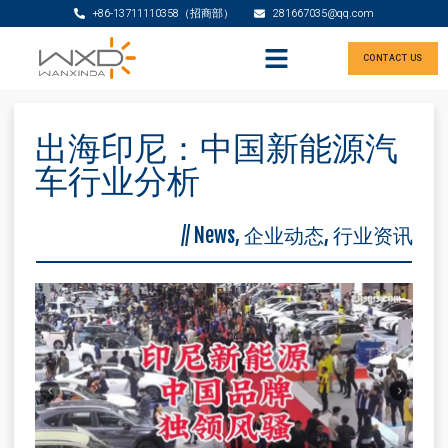
+86-13711110358（招商部）
281667035@qq.com
CONTACT US
出海印尼：中国新能源汽
车行业分析
//
News
,
企业动态
,
行业资讯