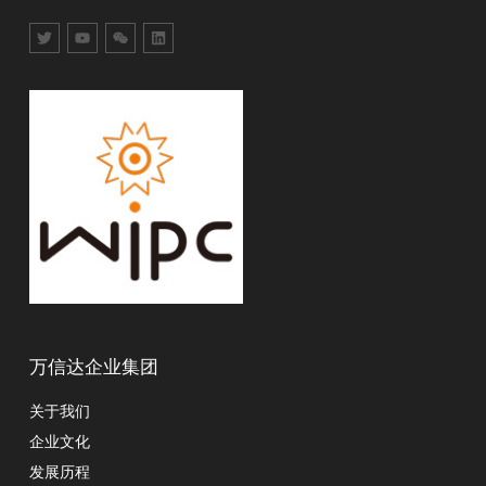
万信达企业集团
关于我们
企业文化
发展历程