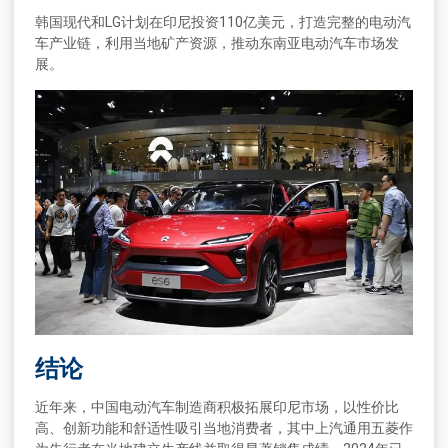
韩国现代和LG计划在印尼投资110亿美元，打造完整的电动汽
车产业链，利用当地矿产资源，推动东南亚电动汽车市场发
展。
结论
近年来，中国电动汽车制造商积极拓展印尼市场，以性价比
高、创新功能和舒适性吸引当地消费者，其中上汽通用五菱作