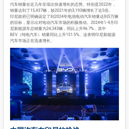
汽车销量在近几年呈现出快速增长的态势。特别是2022年，
销量达到了15,437辆，较2021年的3,193辆增长了近5倍。
印尼政府已明确设定了到2024年电池电动汽车销量达到5万辆
的目标，显示出对电动汽车市场的积极推动。2024年1-4月印
尼新能源车总销量为24,343辆，同比上升96.7%，其中
BEV（纯电汽车）销量同比上升151.5%。这表明印尼新能源
汽车市场正在迅速增长。