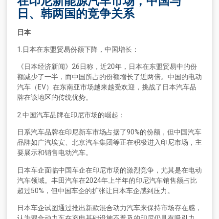
在印尼新能源汽车市场，中国与
日、韩两国的竞争关系
日本
1.日本在东盟贸易份额下降，中国增长：
《日本经济新闻》26日称，近20年，日本在东盟贸易中的份
额减少了一半，而中国所占的份额增长了近两倍。中国的电动
汽车（EV）在东南亚市场越来越受欢迎，挑战了日本汽车品
牌在该地区的传统优势。
2.中国汽车品牌在印尼市场的崛起：
日系汽车品牌在印尼新车市场占据了90%的份额，但中国汽车
品牌如广汽埃安、北京汽车集团等正在积极进入印尼市场，主
要展示和销售电动汽车。
日本车企面临中国车企在印尼市场的激烈竞争，尤其是在电动
汽车领域。丰田汽车在2024年上半年的印尼汽车销售额占比
超过50%，但中国车企的扩张让日本车企感到压力。
日本车企试图通过推出新款混合动力汽车来保持市场存在感，
认为混合动力车在充电基础设施不普及的印尼仍具有吸引力。