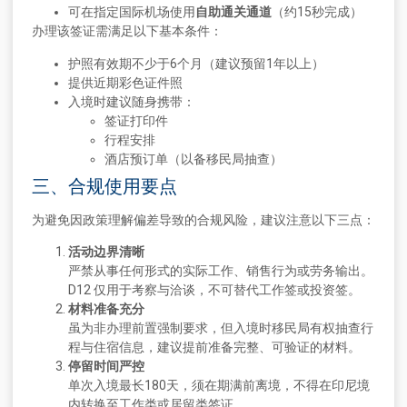
可在指定国际机场使用
自助通关通道
（约15秒完成）
办理该签证需满足以下基本条件：
护照有效期不少于6个月（建议预留1年以上）
提供近期彩色证件照
入境时建议随身携带：
签证打印件
行程安排
酒店预订单（以备移民局抽查）
三、合规使用要点
为避免因政策理解偏差导致的合规风险，建议注意以下三点：
活动边界清晰
严禁从事任何形式的实际工作、销售行为或劳务输出。
D12 仅用于考察与洽谈，不可替代工作签或投资签。
材料准备充分
虽为非办理前置强制要求，但入境时移民局有权抽查行
程与住宿信息，建议提前准备完整、可验证的材料。
停留时间严控
单次入境最长180天，须在期满前离境，不得在印尼境
内转换至工作类或居留类签证。