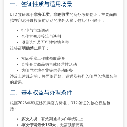
一、签证性质与适用场景
D12 签证属于
非务工类、非创收类
的商务考察签证，主要面向
拟在印尼开展投资前活动的境外人员，包括但不限于：
行业与市场调研
合作方初步接洽与谈判
项目选址及可行性实地考察
该签证
明确禁止
用于：
实际受雇工作或领取薪资
直接开展商品销售或经营性活动
为印尼本地企业提供劳动服务
违反上述规定的，将面临罚款、遣返及被列入印尼入境黑名单
的后果。
二、基本权益与办理条件
根据2026年印尼移民局官方标准，D12 签证的核心权益包
括：
多次入境
，有效期通常为1年或以上
单次停留最长180天
，无需频繁离境