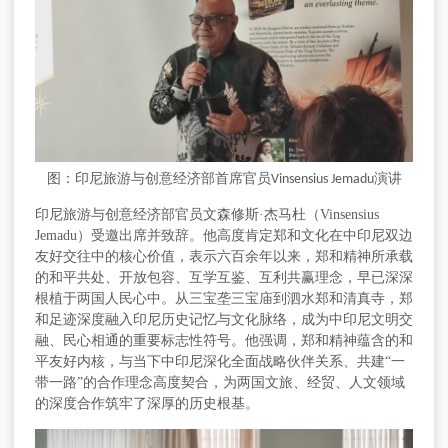
图：印尼旅游与创意经济部首席官员
演讲
Vinsensius Jemadu
印尼旅游与创意经济部官员文森修斯
·杰马杜（Vinsensius
Jemadu）受邀出席并致辞。他高度肯定郑和文化在中印尼双边
友好交往中的核心价值，表示六百余年以来，郑和精神所承载
的和平共处、开放包容、互学互鉴、互利共赢理念，早已深深
根植于两国人民心中。从
三宝垄三宝庙
到泗水郑和清真寺，郑
和足迹深度融入印尼历史记忆与文化脉络，成为中印尼文明交
融、民心相通的重要标志性符号。他强调，郑和精神蕴含的和
平友好内核，与当下中印尼深化全面战略伙伴关系、共建“一
带一路”的合作理念高度契合，为两国文旅、经贸、人文领域
的深度合作筑牢了深厚的历史根基。