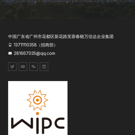
中国广东省广州市花都区新花路芙蓉春晓万信达企业集团
13711110358（招商部）
281667035@qq.com