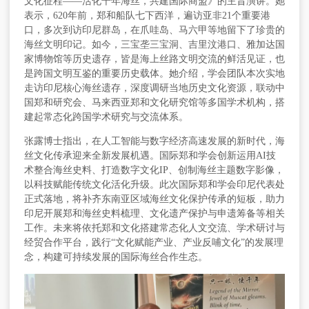
文化征程
——活化千年海丝，共建国际商盟》的主旨演讲。她
表示，620年前，郑和船队七下西洋，遍访亚非21个重要港
口，多次到访印尼群岛，在爪哇岛、马六甲等地留下了珍贵的
海丝文明印记。如今，三宝垄三宝洞、
吉里汶港口
、雅加达国
家博物馆等历史遗存，皆是海上丝路文明交流的鲜活见证，也
是跨国文明互鉴的重要历史载体。她介绍，学会团队本次实地
走访印尼核心海丝遗存，深度调研当地历史文化资源，联动中
国郑和研究会、马来西亚郑和文化研究馆等多国学术机构，搭
建起常态化跨国学术研究与交流体系。
张露博士指出，在人工智能与数字经济高速发展的新时代，海
丝文化传承迎来全新发展机遇。国际郑和学会创新运用
AI技
术整合海丝史料、打造数字文化IP、创制海丝主题数字影像，
以科技赋能传统文化活化升级。此次国际郑和学会印尼代表处
正式落地，将补齐东南亚区域海丝文化保护传承的短板，助力
印尼开展郑和海丝史料梳理、文化遗产保护与申遗筹备等相关
工作。未来将依托郑和文化搭建常态化人文交流、学术研讨与
经贸合作平台，践行“文化赋能产业、产业反哺文化”的发展理
念，构建可持续发展的国际海丝合作生态。