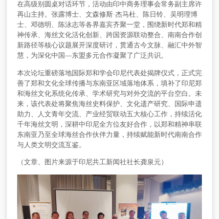
在高级别圆桌对话环节，活动由印中商务理事会常务副主席许
再山主持。张露博士、文森修斯
·杰马杜、陈日铃、吴明理博
士、邓德明、陈泳志等各界嘉宾齐聚一堂，围绕新时代郑和精
神传承、海丝文化活化创新、跨国资源联动整合、南南合作创
新路径等核心议题展开深度研讨，贯通古今文脉、融汇中外智
慧，为深化中国—东盟多元合作凝聚了广泛共识。
本次论坛重磅落地国际郑和学会印尼代表处揭牌仪式，正式完
善了郑和文化全球传播与东南亚区域落地体系，填补了印尼郑
和海丝文化系统化传承、学术研究与对外交流的平台空白。未
来，该代表处将聚焦海丝史料保护、文化遗产研究、国际申遗
助力、人文青年交流、产业经贸联动五大核心工作，持续活化
千年海丝文明，深耕中印尼全方位友好合作，以郑和精神串联
东南亚乃至全球海丝合作伙伴力量，持续赋能新时代南南合作
与人类文明交流互鉴。
（文章、图片来源于印尼共工新闻社社长龚泉元）