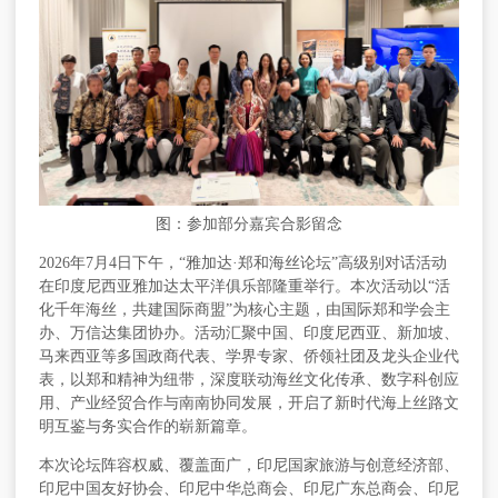
图：参加部分嘉宾合影留念
2026年7月4日下午，“雅加达·郑和海丝论坛”高级别对话活动
在印度尼西亚雅加达太平洋俱乐部隆重举行。本次活动以“活
化千年海丝，共建国际商盟”为核心主题，由国际郑和学会主
办、万信达集团协办。活动汇聚中国、印度尼西亚、新加坡、
马来西亚等多国政商代表、学界专家、侨领社团及龙头企业代
表，以郑和精神为纽带，深度联动海丝文化传承、数字科创应
用、产业经贸合作与南南协同发展，开启了新时代海上丝路文
明互鉴与务实合作的崭新篇章。
本次论坛阵容权威、覆盖面广，印尼国家旅游与创意经济部、
印尼中国友好协会、印尼中华总商会、印尼广东总商会、
印尼