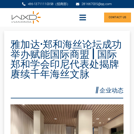
+86-13711110358（招商部）
281667035@qq.com
CONTACT US
雅加达·郑和海丝论坛成功
举办赋能国际商盟 | 国际
郑和学会印尼代表处揭牌
赓续千年海丝文脉
//
企业动态