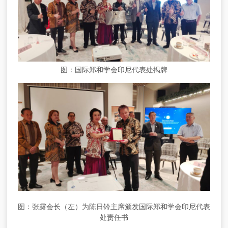
图：国际郑和学会印尼代表处揭牌
图：张露会长（左）为陈日铃主席颁发国际郑和学会印尼代表
处责任书