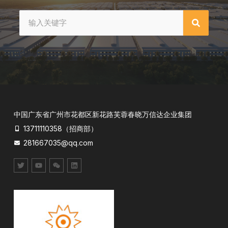
中国广东省广州市花都区新花路芙蓉春晓万信达企业集团
13711110358（招商部）
281667035@qq.com