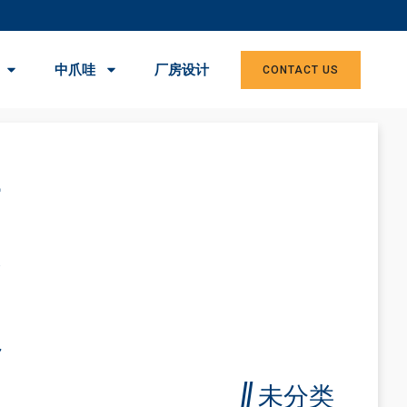
中爪哇
厂房设计
CONTACT US
席
会
员
//
未分类