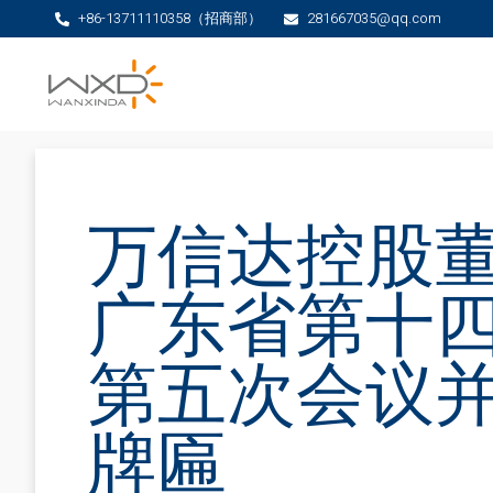
+86-13711110358（招商部）
281667035@qq.com
万信达控股
广东省第十
第五次会议
牌匾