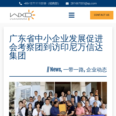
+86-13711110358（招商部）
281667035@qq.com
CONTACT US
广东省中小企业发展促进
会考察团到访印尼万信达
集团
//
News
,
一带一路
,
企业动态